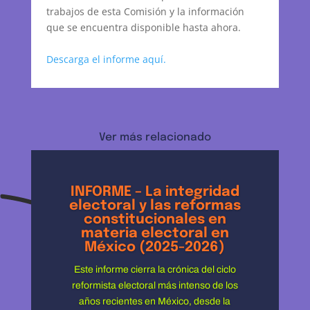
trabajos de esta Comisión y la información
que se encuentra disponible hasta ahora.
Descarga el informe aquí.
Ver más relacionado
INFORME – La integridad
electoral y las reformas
constitucionales en
materia electoral en
México (2025-2026)
Este informe cierra la crónica del ciclo
reformista electoral más intenso de los
años recientes en México, desde la