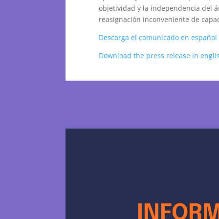
objetividad y la independencia del á
reasignación inconveniente de capaci
Descarga el comunicado en español 
Download the press release in engli
INFORME