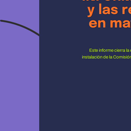
y las 
en ma
Este informe cierra la
instalación de la Comisió