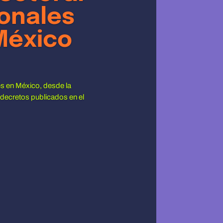
ionales
México
tes en México, desde la
 decretos publicados en el