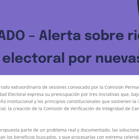
O – Alerta sobre ri
 electoral por nuev
eriodo extraordinario de sesiones convocado por la Comisión Perma
d Electoral expresa su preocupación por tres iniciativas que, bajo
ño institucional y los principios constitucionales que sostienen la 
ial, la creación de la Comisión de Verificación de Integridad de Ca
 propuesta parte de un problema real y documentado, las solucion
an los beneficios buscados, y que procesarlas con extrema celeridad