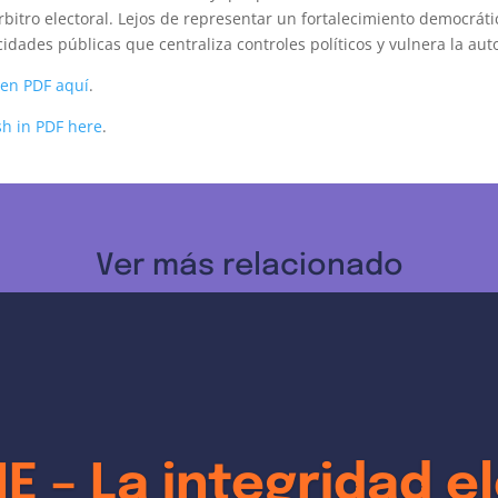
rbitro electoral. Lejos de representar un fortalecimiento democrát
dades públicas que centraliza controles políticos y vulnera la aut
en PDF aquí
.
sh in PDF here
.
Ver más relacionado
 – La integridad e