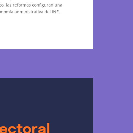
ico, las reformas configuran una
onomía administrativa del INE.
lectoral